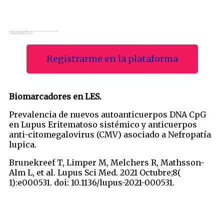
Para recibir certificación de nuestros clubes revista debes estar registrado en nuestra plataforma, allí podrás acceder a todos los cursos que tenemos disponibles para certificar.
Si ya estas registrado solo debes ingresar con tus datos y
matricularte al Club de revista #19
Solo a los usuarios registrados en nuestra plataforma se les entregará certificado.
Registrarme en la plataforma
Biomarcadores en LES.
Prevalencia de nuevos autoanticuerpos DNA CpG
en Lupus Eritematoso sistémico y anticuerpos
anti-citomegalovirus (CMV) asociado a Nefropatía
lupica.
Brunekreef T, Limper M, Melchers R, Mathsson-
Alm L, et al. Lupus Sci Med. 2021 Octubre;8(
1):e000531. doi: 10.1136/lupus-2021-000531.