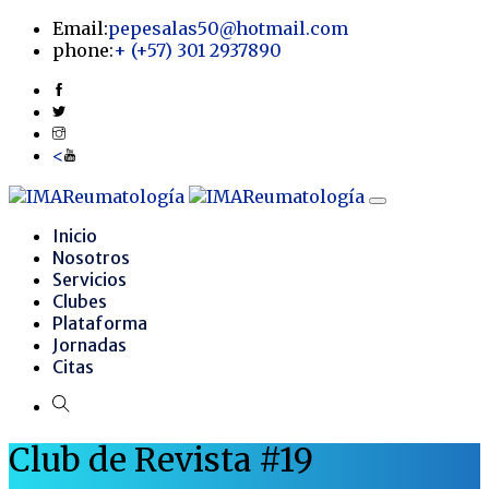
Email:
pepesalas50@hotmail.com
phone:
+
(+57) 301 2937890
<
Inicio
Nosotros
Servicios
Clubes
Plataforma
Jornadas
Citas
Club de Revista #19