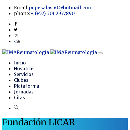
Email:
pepesalas50@hotmail.com
phone:
+
(+57) 301 2937890
<
Inicio
Nosotros
Servicios
Clubes
Plataforma
Jornadas
Citas
Fundación LICAR