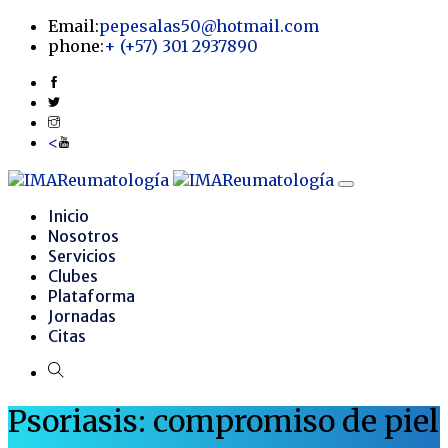
Email:
pepesalas50@hotmail.com
phone:
+
(+57) 301 2937890
<
Inicio
Nosotros
Servicios
Clubes
Plataforma
Jornadas
Citas
Psoriasis: compromiso de piel