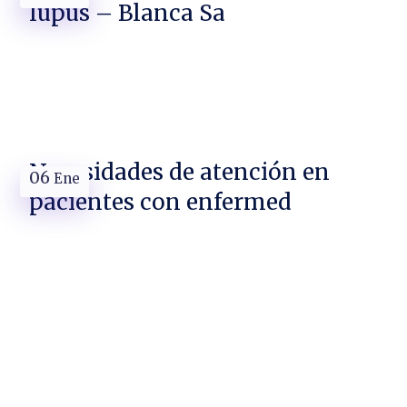
lupus – Blanca Sa
Necesidades de atención en
06
Ene
pacientes con enfermed