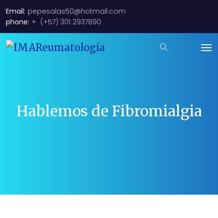
Email:
pepesalas50@hotmail.com
phone:
+
(+57) 301 2937890
Hablemos de Fibromialgia