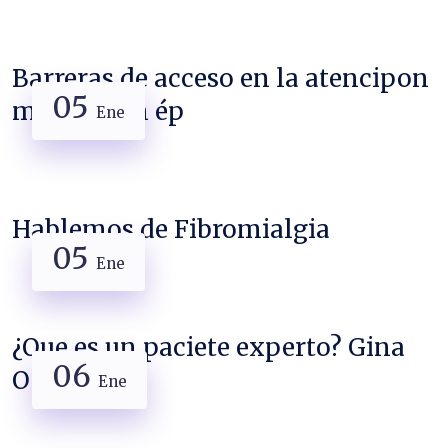
Barreras de acceso en la atencipon
05
meédica en ép
Ene
Hablemos de Fibromialgia
05
Ene
¿Que es un paciete experto? Gina
06
Ochoa
Ene