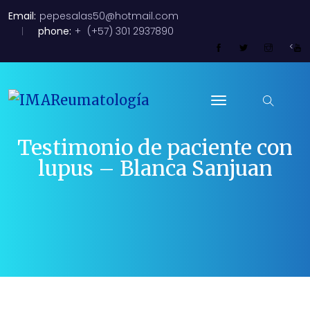
Email:
pepesalas50@hotmail.com
phone:
+
(+57) 301 2937890
<
Testimonio de paciente con
lupus – Blanca Sanjuan